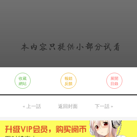
收藏
報錯
展開
網站
反饋
目錄
« 上一話
返回封面
下一話 »