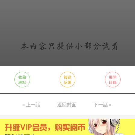
收藏
報錯
展開
網站
反饋
目錄
« 上一話
返回封面
下一話 »