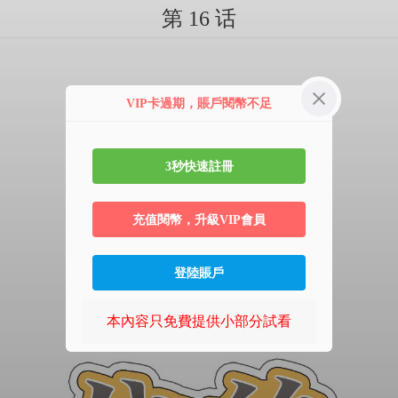
第 16 话
VIP卡過期，賬戶閱幣不足
3秒快速註冊
充值閱幣，升級VIP會員
登陸賬戶
本內容只免費提供小部分試看